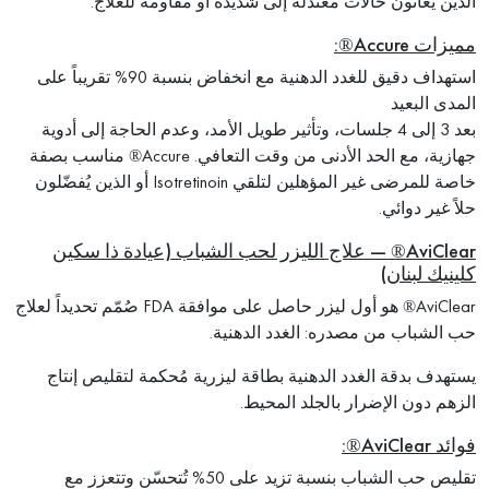
الذين يعانون حالات معتدلة إلى شديدة أو مقاومة للعلاج.
مميزات Accure®:
استهداف دقيق للغدد الدهنية مع انخفاض بنسبة 90% تقريباً على
المدى البعيد
بعد 3 إلى 4 جلسات، وتأثير طويل الأمد، وعدم الحاجة إلى أدوية
جهازية، مع الحد الأدنى من وقت التعافي. Accure® مناسب بصفة
خاصة للمرضى غير المؤهلين لتلقي Isotretinoin أو الذين يُفضّلون
حلاً غير دوائي.
AviClear® — علاج الليزر لحب الشباب (عيادة ذا سكين
كلينيك لبنان)
AviClear® هو أول ليزر حاصل على موافقة FDA صُمّم تحديداً لعلاج
حب الشباب من مصدره: الغدد الدهنية.
يستهدف بدقة الغدد الدهنية بطاقة ليزرية مُحكمة لتقليص إنتاج
الزهم دون الإضرار بالجلد المحيط.
فوائد AviClear®:
تقليص حب الشباب بنسبة تزيد على 50% تُتحسّن وتتعزز مع