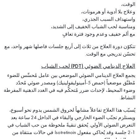
الوقت،
وعلاج بلا أدوية أو هرمونات،
واستهداف السبب الجذري،
ومناسبة لحب الشباب الخفيف إلى الشديد،
مع ألم خفيف وعدم وجود فترة تعافٍ
تتكوّن دورة العلاج من ثلاث إلى أربع جلسات فاصلها شهر واحد، مع
تحسّن تدريجي مع الوقت.
العلاج الدينامي الضوئي (PDT) لحب الشباب
يجمع العلاج الدينامي الضوئي الموضعي بين عامل مُحسِّس للضوء
مُطبَّق موضعياً (حمض 5-أمينوليفولينيك) ومصدر ضوئي مُحدّد
وضوء المحيط، لإحداث ضرر مُتحكَّم فيه في الغدد الدهنية المفرطة
النشاط.
يُسبّب هذا العلاج تفاعلاً مشابهاً لحروق الشمس يدوم نحو أسبوع،
ويستلزم تجنّب الضوء الخارجي والبقاء في الداخل 24 ساعة بعد
التعرض الضوئي الأولي. يُحقق تنقيةً ملحوظة من حب الشباب في
1-2 جلسة وقد يُحاكي مفعول Isotretinoin في حالات منتقاة من