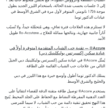
إلى 3 جلسات بحسب شدة الحالة، باستخدام الليزر الجديد بطول
موجة 1726 نانومتر، المتوفر لأول مرة في الشرق الأوسط في
عيادات الدكتور توما.
لا تستلزم هذه العلاجات فترة تعافٍ، وهي مُتحمَّلة جيداً، ولا تُسبّب
آثاراً جانبية جهازية، ونتائجها مماثلة للعلاج بـ Ro-Accutane طويل
الأمد.
Accure® — تقنية حب الشباب المتقدمة (متوفرة أولاً في
عيادة سكين إكسبرتس بوليكلينيك دبي)
يُمثّل Accure® في عيادة سكين إكسبرتس بوليكلينيك دبي الجيلَ
التالي من علاجات حب الشباب القائمة على الطاقة.
يمتلك الدكتور توما أطول وأوسع خبرة مع هذا الليزر في دبي
والخليج والشرق الأوسط.
يستخدم Accure® توصيل طاقة متقنة الدقة للقضاء انتقائياً على
الغدد الدهنية المفرطة النشاط مع الحفاظ على الجلد المحيط. يُتيح
هذا النهج تحقيق تنقية دائمة من حب الشباب، لا سيما للمرضى