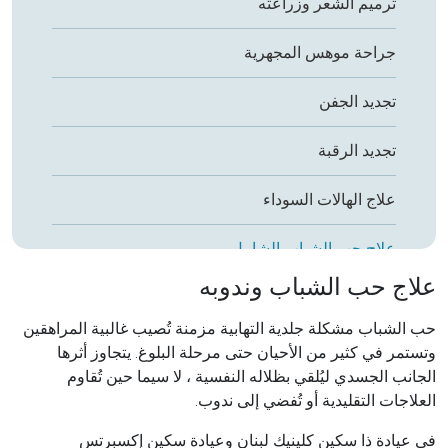
ترميم الشعر وزراعته
جراحة موهس المجهرية
تجديد الجفن
تجديد الرقبة
علاج الهالات السوداء
علاج حب الشباب الشامل
علاج حب الشباب وندوبه
البوتوكس (توكسين البوتولينوم)
حب الشباب مشكلة جلدية التهابية مزمنة تُصيب غالبية المراهقين
مواد التعبئة (Fillers)
وتستمر في كثير من الأحيان حتى مرحلة البلوغ. يتجاوز أثرها
الجانب الجسدي ليُلقي بظلاله النفسية ، لا سيما حين تُقاوم
إعادة تشكيل الأنف غير الجراحي
العلاجات التقليدية أو تُفضي إلى ندوب.
في عيادة ذا سكين كلينيك لبنان وعيادة سكين إكسبرتس
تجديد اليدين