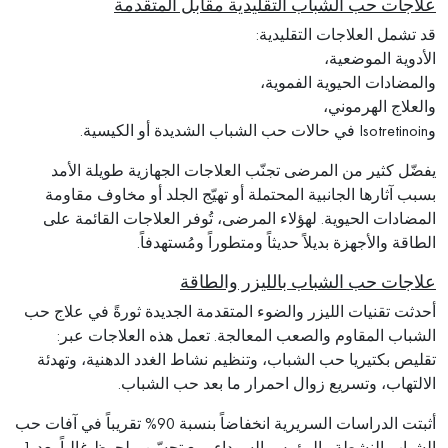
علاجات حب الشباب التقليدية مقابل المتقدمة
قد تشمل العلاجات التقليدية:
الأدوية الموضعية،
والمضادات الحيوية الفموية،
والعلاج الهرموني،
وIsotretinoin في حالات حب الشباب الشديدة أو الكيسية.
يفضّل كثير من المرضى تجنّب العلاجات الجهازية طويلة الأمد
بسبب آثارها الجانبية المحتملة أو تهيّج الجلد أو مخاوف مقاومة
المضادات الحيوية. لهؤلاء المرضى، تُوفر العلاجات القائمة على
الطاقة والأجهزة بديلاً حديثاً ومتطوراً ومُستهدفاً.
علاجات حب الشباب بالليزر والطاقة
أحدثت تقنيات الليزر والضوء المتقدمة الجديدة ثورةً في علاج حب
الشباب المقاوم والصعب المعالجة. تعمل هذه العلاجات عبر:
تقليص بكتيريا حب الشباب، وتنظيم نشاط الغدد الدهنية، وتهدئة
الالتهاب، وتسريع زوال احمرار ما بعد حب الشباب.
أثبتت الدراسات السريرية انخفاضاً بنسبة 90% تقريباً في آفات حب
الشباب النشطة والرؤوس السوداء، مع تحسّن ملحوظ غالباً بعد 1