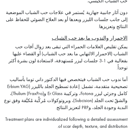
حب الشباب الكيسي،
دون آثار جانبية جهازية. يُستمر في علاجات حب الشباب الموضعية
إلى جانب جلسات الليزر وبعدها أو بعد العلاج الضوئي للحفاظ على
النتائج وتعزيزها.
الاحمرار والندوب ما بعد حب الشباب
يمكن تقليص العلامات الحمراء التي تبقى بعد زوال آفات حب
الشباب (الاحمرار الالتهابي ما بعد حب الشباب) أو القضاء عليها
بفعالية في 1-3 جلسات ليزر مُستهدفة، لاستعادة لون بشرة أكثر
توحداً.
أما ندوب حب الشباب فيتخصص فيها الدكتور داني توما بأساليب
تصحيحية متقدمة، تشمل: إعادة تسطيح الجلد بالليزر (Erbium:YAG
كامل وجزئي ليزر Fotona، وتركيبة Er:Glass وThulium (FraxPro))،
والشقّ تحت الجلد (Subcision)، وبروتوكولات مُركَّبة مُكيَّفة وفق نوع
الندبة وجودة الجلد، وPRP لتعزيز النتائج.
Treatment plans are individualized following a detailed assessment
of scar depth, texture, and distribution.