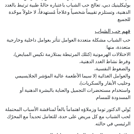
بوليكلينيك دبي، تعالج حب الشباب باعتباره حالةً طبية ترتبط بالغدد
الدهنية، وتستلزم تقييماً شخصياً وعلاجاً مُستهدفاً، لا حلولاً موحّدة
شدّ جلد الجسم
للجميع.
علاج السيلوليت
فهم حب الشباب
حب الشباب مشكلة متعددة العوامل تتأثر بعوامل داخلية وخارجية
إزالة الوحمات
متعددة، منها:
الاختلالات الهرمونية (كتلك المرتبطة بمتلازمة تكيس المبايض)،
فحص الشامات والكشف المتقدم عن سرطان الجلد
وفرط نشاط الغدد الدهنية،
والضغوط النفسية،
علاج الندوب وإزالتها
والعوامل الغذائية (لا سيما الأطعمة عالية المؤشر الجلايسيمي
وحليب الأبقار والسكريات)،
علاج البقع الداكنة والكلف
واستخدام مستحضرات التجميل والعناية بالبشرة الدهنية أو
المسدودة للمسام.
العلاج الديناميكي الضوئي (PDT)
يُولي الدكتور توما وزملاؤه اهتماماً بالغاً لمناقشة الأسباب المحتملة
لحب الشباب مع كل مريض على حدة، للتعامل تحديداً مع المحرّك
الرئيسي في حالته.