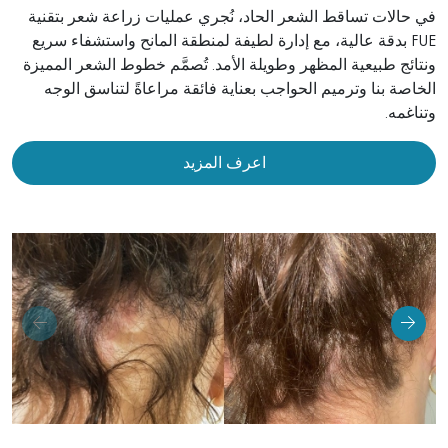
في حالات تساقط الشعر الحاد، نُجري عمليات زراعة شعر بتقنية
FUE بدقة عالية، مع إدارة لطيفة لمنطقة المانح واستشفاء سريع
شدّ جلد الجسم
ونتائج طبيعية المظهر وطويلة الأمد. تُصمَّم خطوط الشعر المميزة
الخاصة بنا وترميم الحواجب بعناية فائقة مراعاةً لتناسق الوجه
علاج السيلوليت
وتناغمه.
إزالة الوحمات
اعرف المزيد
فحص الشامات والكشف المتقدم عن سرطان الجلد
علاج الندوب وإزالتها
علاج البقع الداكنة والكلف
العلاج الديناميكي الضوئي (PDT)