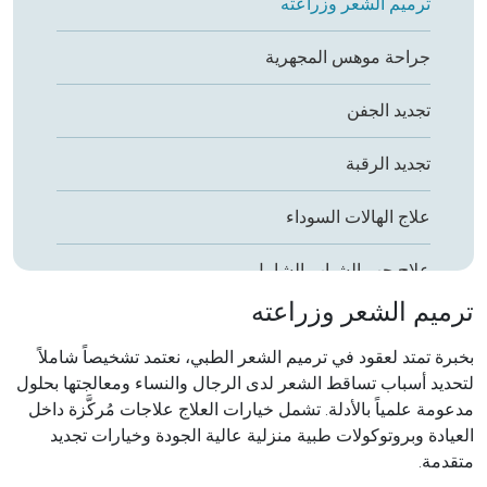
ترميم الشعر وزراعته
جراحة موهس المجهرية
تجديد الجفن
تجديد الرقبة
علاج الهالات السوداء
علاج حب الشباب الشامل
ترميم الشعر وزراعته
البوتوكس (توكسين البوتولينوم)
بخبرة تمتد لعقود في ترميم الشعر الطبي، نعتمد تشخيصاً شاملاً
مواد التعبئة (Fillers)
لتحديد أسباب تساقط الشعر لدى الرجال والنساء ومعالجتها بحلول
مدعومة علمياً بالأدلة. تشمل خيارات العلاج علاجات مُركَّزة داخل
إعادة تشكيل الأنف غير الجراحي
العيادة وبروتوكولات طبية منزلية عالية الجودة وخيارات تجديد
متقدمة.
تجديد اليدين