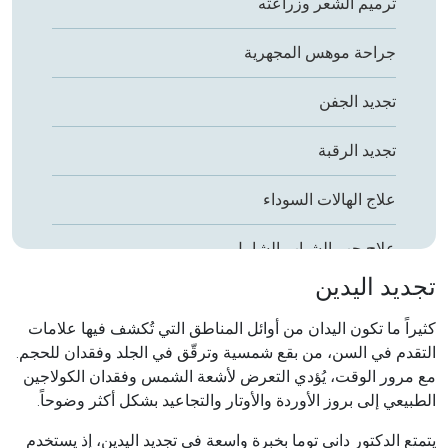
ترميم الشعر وزراعته
جراحة موهس المجهرية
تجديد الجفن
تجديد الرقبة
علاج الهالات السوداء
علاج حب الشباب الشامل
تجديد اليدين
البوتوكس (توكسين البوتولينوم)
كثيراً ما تكون اليدان من أوائل المناطق التي تُكشف فيها علامات
مواد التعبئة (Fillers)
التقدم في السن، من بقع شمسية وترقّق في الجلد وفقدان للحجم.
مع مرور الوقت، يُؤدي التعرض لأشعة الشمس وفقدان الكولاجين
إعادة تشكيل الأنف غير الجراحي
الطبيعي إلى بروز الأوردة والأوتار والتجاعيد بشكل أكثر وضوحاً.
يتمتع الدكتور داني توما بخبرة واسعة في تجديد اليدين، إذ يستخدم
تجديد اليدين