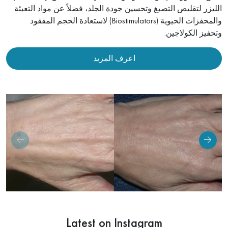
الليزر لتقليص التصبغ وتحسين جودة الجلد، فضلاً عن مواد التعبئة
والمحفزات الحيوية (Biostimulators) لاستعادة الحجم المفقود
شدّ جلد الجسم
وتحفيز الكولاجين.
علاج السيلوليت
اعرف المزيد
إزالة الوحمات
فحص الشامات والكشف المتقدم عن سرطان الجلد
علاج الندوب وإزالتها
علاج البقع الداكنة والكلف
العلاج الديناميكي الضوئي (PDT)
Latest on Instagram