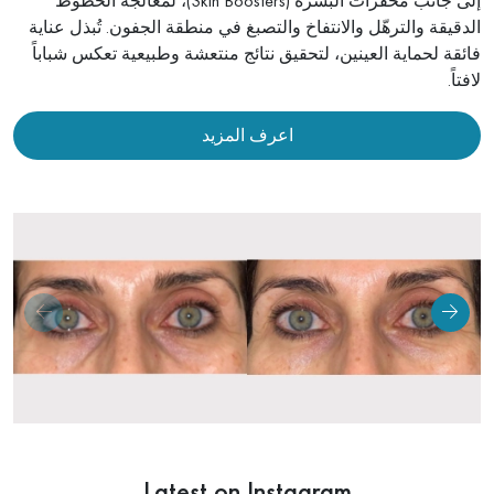
إلى جانب محفزات البشرة (Skin Boosters)، لمعالجة الخطوط
الدقيقة والترهّل والانتفاخ والتصبغ في منطقة الجفون. تُبذل عناية
شدّ جلد الجسم
فائقة لحماية العينين، لتحقيق نتائج منتعشة وطبيعية تعكس شباباً
لافتاً.
علاج السيلوليت
اعرف المزيد
إزالة الوحمات
فحص الشامات والكشف المتقدم عن سرطان الجلد
علاج الندوب وإزالتها
علاج البقع الداكنة والكلف
العلاج الديناميكي الضوئي (PDT)
Latest on Instagram