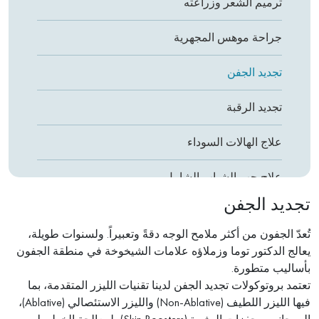
ترميم الشعر وزراعته
جراحة موهس المجهرية
تجديد الجفن
تجديد الرقبة
علاج الهالات السوداء
علاج حب الشباب الشامل
تجديد الجفن
البوتوكس (توكسين البوتولينوم)
تُعدّ الجفون من أكثر ملامح الوجه دقةً وتعبيراً. ولسنوات طويلة،
مواد التعبئة (Fillers)
يعالج الدكتور توما وزملاؤه علامات الشيخوخة في منطقة الجفون
بأساليب متطورة.
إعادة تشكيل الأنف غير الجراحي
تعتمد بروتوكولات تجديد الجفن لدينا تقنيات الليزر المتقدمة، بما
فيها الليزر اللطيف (Non-Ablative) والليزر الاستئصالي (Ablative)،
تجديد اليدين