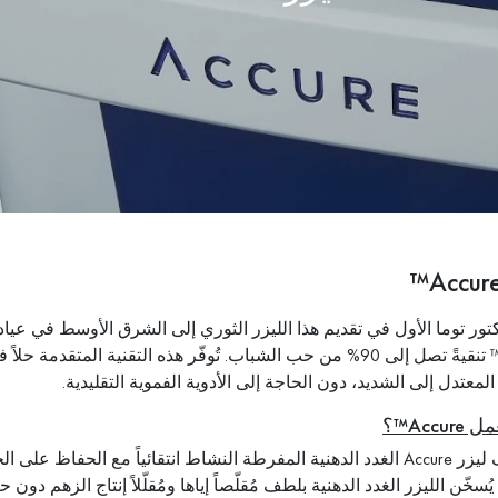
تور توما الأول في تقديم هذا الليزر الثوري إلى الشرق الأوسط في عياد
Accure™ تنقيةً تصل إلى 90% من حب الشباب. تُوفّر هذه التقنية الم
لمعتدل إلى الشديد، دون الحاجة إلى الأدوية الفموية التقليدية.
Accu™؟
 يُسخّن الليزر الغدد الدهنية بلطف مُقلّصاً إياها ومُقلّلاً إنتاج الزهم د