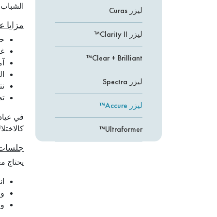
الشباب، 
ليزر Curas
مزايا علاج 
ليزر Clarity II™
حاصل عل
غي
Clear + Brilliant™
آم
ال
ليزر Spectra
نت
تج
ليزر Accure™
كالاختلا
Ultraformer™
جلسات ا
Sofwave
يحتاج معظم المرضى إلى 4 جلسات لل
ليزر FraxPro
ان
ومتو
ون