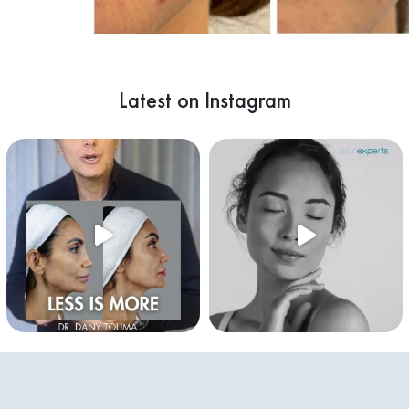
Latest on Instagram
 neither is t
Excess skin on the upper eyelid can create a tired
Less is more. Not because it's tre
C