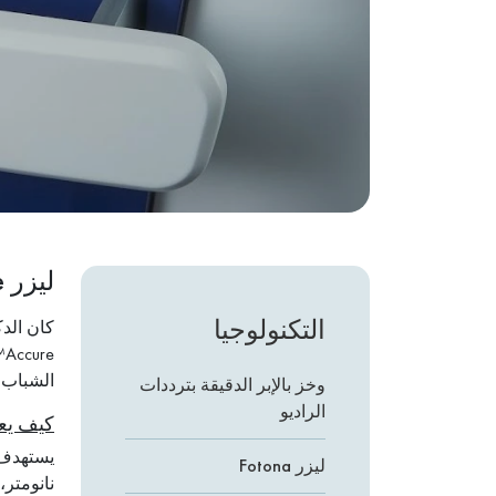
ليزر Accure™
التكنولوجيا
كان الدك
الشباب ا
وخز بالإبر الدقيقة بترددات
الراديو
كيف يعمل re
ليزر Fotona
نانومتر،