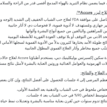
فيما يضمن نظام التبريد بالهواء المدمج أقصى قدر من الراحة والسلامة
ليزر Accure™:
ى موافقة FDA لعلاج حب الشباب الخفيف إلى الشديد (الوجه والجسم) على المدى البعيد
ر جهازي ومُستهدف: لا أدوية فموية، لا فحوصات دم، لا آثار جانبية
ن للمراهقين والبالغين من جميع أنواع البشرة وألوانها
حد الأدنى من التوقف أو بلا توقف: العودة الفورية للأنشطة اليومية
ائج طويلة الأمد يختارها كثيرون بدلاً من الأدوية الفموية لسجلها الأماني ا
نّب جميع مخاطر وآثار العلاج الفموي المطوّل الجانبية
في عيادة سكين إكسبرتس 
لات الهرمونية والعوامل الغذائية وروتين العناية بالبشرة لأمثل نتائج مست
لعلاج والنتائج:
حصول على أفضل النتائج، وإن كان بعضهم يحتاج إلى عدد أقل. التحسّنات الملحوظة:
خفاض ملحوظ في حب الشباب والدهنية بعد الجلسة الأولى،
سط انخفاض 90% في حب الشباب بعد 4 جلسات،
تائج تدوم سنوات حين تُقرن بعناية مناسبة بالبشرة وتعديلات نمط حياة