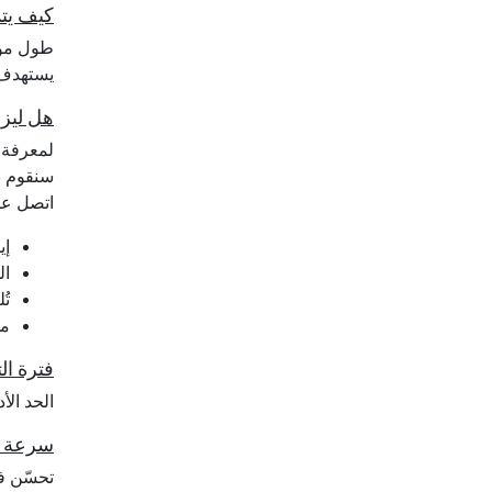
كيف يتميز Accure™ عن تقنيات حب
يستهدف 
هل ليزر Accure™ هو الخيار المن
لمعرفة م
سنقوم ب
اتصل ع
إي
ال
تُ
مد
فترة ال
الحد الأ
سرعة ظه
تحسّن ف