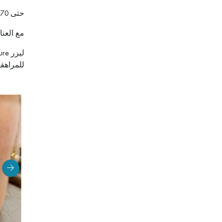
حتى 70% تنقية بعد 4 جلسات
مع العنا
للمراهقي