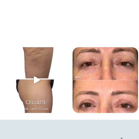
Cellulite isn't one-size-fits-all and