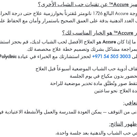
 الشباب الأخرى؟
طول موجة Accure البالغ 1726 نانومتر مُقترناً بخوارزمية علاج حت
الغدد الدهنية بدقة على العمق الصحيح باستمرار وأمان مع الحفاظ ع
اسب لك؟
ا إذا كان
Accure
هو العلاج الأفضل لحب الشباب لديك، قم بحجز استشارة
مراجعة مشاكل بشرتك وتصميم خطة علاج مخصصة لك.
لى
3003 505 54 971+
لحجز استشارتك مع الخبراء في عيادة
Polyclinic
قاف أدوية حب الشباب الموضعية أسبوعاً قبل العلاج
حضور بدون مكياج في يوم الجلسة
لتقط صور وتُطبَّق مادة تخدير موضعية للراحة
ة العلاج: نحو ساعتين
تعافي:
دنى من التوقف — يمكن العودة للمدرسة والعمل والأنشطة الاعتيادية فور
ور النتائج:
ي حب الشباب والدهنية بعد جلسة واحدة،