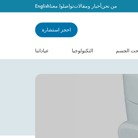
من نحن
أخبار ومقالات
تواصلوا معنا
English
احجز استشارة
حت الجسم
التكنولوجيا
عياداتنا