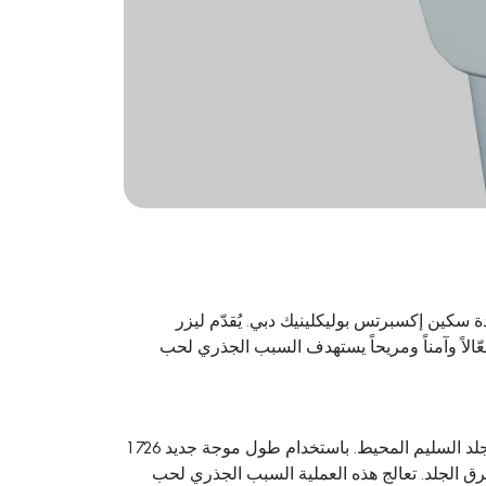
ة سكين إكسبرتس بوليكلينيك دبي. يُقدّم ليزر
تقدمة حلاً فعّالاً وآمناً ومريحاً يستهدف السبب الجذري لحب
يستهدف ليزر Accure الغدد الدهنية المفرطة النشاط انتقائياً مع الحفاظ على الجلد السليم المحيط. باستخدام طول موجة جديد 1726
ون حرق الجلد. تعالج هذه العملية السبب الجذري لحب