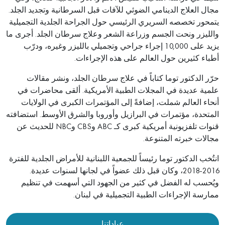
مجال العلاج الدينامي الضوئي للآفات قبل السرطانية وتجديد الجلد.
يتمحور تخصصه السريري الرئيسي حول الجراحة الجلدية التجميلية
والليزر ونحت الجسم وزراعة الشعر وعلاج سرطان الجلد. أجرى ما
يزيد على 10,000 إجراء جراحي وتجميلي بالليزر وغيره، ودرّب
أطباء كثيرين حول العالم على هذه الإجراءات.
حرّر الدكتور توما كتاباً في علاج سرطان الجلد، ونشر مقالات
علمية عديدة في المجلات الطبية الأمريكية. ألقى محاضرات في
أنحاء العالم شملت، إضافةً إلى المؤتمرات الكبرى في الولايات
المتحدة، مؤتمرات في البرازيل وأوروبا والشرق الأوسط. استضافته
قنوات تلفزيونية أمريكية كبرى كـ ABC وCBS وNBC للحديث عن
مجالات خبرته المتنوعة.
انتُخب الدكتور توما رئيساً للجمعية اللبنانية للأمراض الجلدية للفترة
2016-2018، وكان قبل ذلك عضواً في لجانها لسنوات عديدة.
ويُحسب له الفضل في كثير من الجهود التي أسهمت في تنظيم
ممارسة الإجراءات الطبية التجميلية في لبنان.
عياداتنا