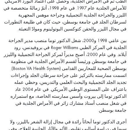
الطب ثم في الأمراض الجلدية، وحصل على اعتماد البورد الأمريكي
للأمراض الجلدية عام 1997. في عام 1998، أتمّ زمالةً متخصصة في
الليزر والجراحة الجلدية التجميلية وجراحة موهس المجهرية
لسرطان الجلد في جامعة بوسطن، حيث كان في طليعة التطورات
في مجال الليزر والحقن كتوكسين البوتولينوم وموادّ التعبئة.
بين عامَي 1998 و2000، شغل الدكتور توما منصب مدير الجراحة
الجلدية في المركز الطبي Roger Williams في بروفيدنس، رود
آيلاند. وفي عام 2000، أصبح مديراً لمركز الجراحة التجميلية والليزر
في جامعة بوسطن ورئيساً لقسم الأمراض الجلدية في منظومة
بوسطن الصحية للمحاربين القدامى (Boston VA Health System).
اتسمت ممارسته بالتركيز على جراحة سرطان الجلد وإجراءات
تجديد الجلد التجميلية والبحث العلمي والتدريس، وحظي عمله
باعتراف على المستوى الوطني الأمريكي. في عام 2004 عاد
الدكتور توما إلى بيروت وأسس ممارسته الخاصة، مع استمراره
في شغل منصب أستاذ مشارك زائر في الأمراض الجلدية في
جامعة بوسطن.
أجرى الدكتور توما أبحاثاً رائدة في مجال إزالة الشعر بالليزر، ولا
سيما في دراسة أساليب تقليص الألم والآثار الجانبية للعلاج، وفي