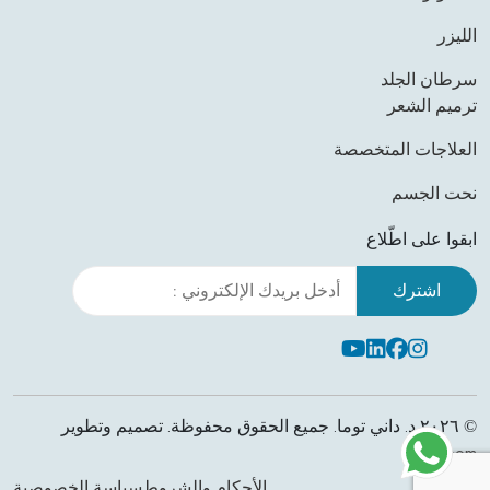
الليزر
سرطان الجلد
ترميم الشعر
العلاجات المتخصصة
نحت الجسم
ابقوا على اطّلاع
Leave this field empty
Youtube
Linkedin
Facebook
Instagram
© ٢٠٢٦ د. داني توما. جميع الحقوق محفوظة. تصميم وتطوير
AddBloom
الأحكام والشروط
سياسة الخصوصية